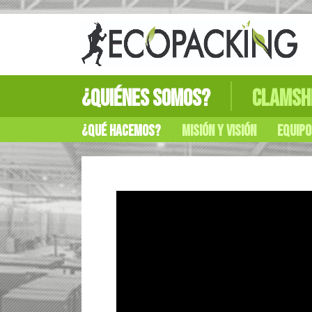
¿Quiénes Somos?
Clamsh
¿Qué hacemos?
Misión y Visión
Equipo