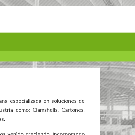
?
na especializada en soluciones de
stria como: Clamshells, Cartones,
as.
os venido creciendo, incorporando